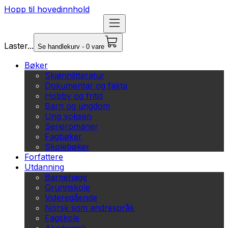
Hopp til hovedinnhold
Laster...
Se handlekurv - 0 vare
Bøker
Skjønnlitteratur
Dokumentar og fakta
Hobby og fritid
Barn og ungdom
Ung voksen
Serieromaner
Fagbøker
Skolebøker
Forfattere
Utdanning
Barnehage
Grunnskole
Videregående
Norsk som andrespråk
Fagskole