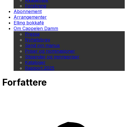
Akademisk
Forskning
Abonnement
Arrangementer
Elling bokkafé
Om Cappelen Damm
Presse
Nyhetsbrev
Send inn manus
Priser og nominasjoner
Stipender og minnepriser
Kataloger
Rapport 2025
Forfattere