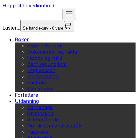
Hopp til hovedinnhold
Laster...
Se handlekurv - 0 vare
Bøker
Skjønnlitteratur
Dokumentar og fakta
Hobby og fritid
Barn og ungdom
Ung voksen
Serieromaner
Fagbøker
Skolebøker
Forfattere
Utdanning
Barnehage
Grunnskole
Videregående
Norsk som andrespråk
Fagskole