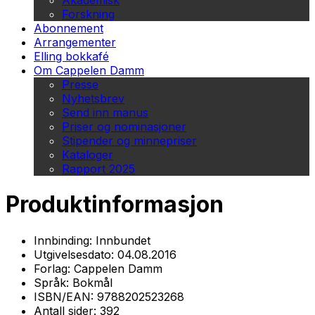
Akademisk
Forskning
Abonnement
Arrangementer
Elling bokkafé
Om Cappelen Damm
Presse
Nyhetsbrev
Send inn manus
Priser og nominasjoner
Stipender og minnepriser
Kataloger
Rapport 2025
Produktinformasjon
Innbinding:
Innbundet
Utgivelsesdato:
04.08.2016
Forlag:
Cappelen Damm
Språk:
Bokmål
ISBN/EAN:
9788202523268
Antall sider:
392