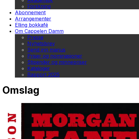
Akademisk
Forskning
Abonnement
Arrangementer
Elling bokkafé
Om Cappelen Damm
Presse
Nyhetsbrev
Send inn manus
Priser og nominasjoner
Stipender og minnepriser
Kataloger
Rapport 2025
Omslag