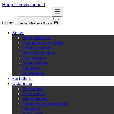
Hopp til hovedinnhold
Laster...
Se handlekurv - 0 vare
Bøker
Skjønnlitteratur
Dokumentar og fakta
Hobby og fritid
Barn og ungdom
Ung voksen
Serieromaner
Fagbøker
Skolebøker
Forfattere
Utdanning
Barnehage
Grunnskole
Videregående
Norsk som andrespråk
Fagskole