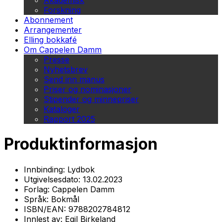
Akademisk
Forskning
Abonnement
Arrangementer
Elling bokkafé
Om Cappelen Damm
Presse
Nyhetsbrev
Send inn manus
Priser og nominasjoner
Stipender og minnepriser
Kataloger
Rapport 2025
Produktinformasjon
Innbinding:
Lydbok
Utgivelsesdato:
13.02.2023
Forlag:
Cappelen Damm
Språk:
Bokmål
ISBN/EAN:
9788202784812
Innlest av:
Egil Birkeland