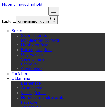
Hopp til hovedinnhold
Laster...
Se handlekurv - 0 vare
Bøker
Skjønnlitteratur
Dokumentar og fakta
Hobby og fritid
Barn og ungdom
Ung voksen
Serieromaner
Fagbøker
Skolebøker
Forfattere
Utdanning
Barnehage
Grunnskole
Videregående
Norsk som andrespråk
Fagskole