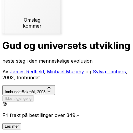
Omslag
kommer
Gud og universets utvikling
neste steg i den menneskelige evolusjon
Av
James Redfield
,
Michael Murphy
og
Sylvia Timbers
,
2003, Innbundet
Innbundet
Bokmål, 2003
Ikke tilgjengelig
Fri frakt på bestillinger over 349,-
Les mer