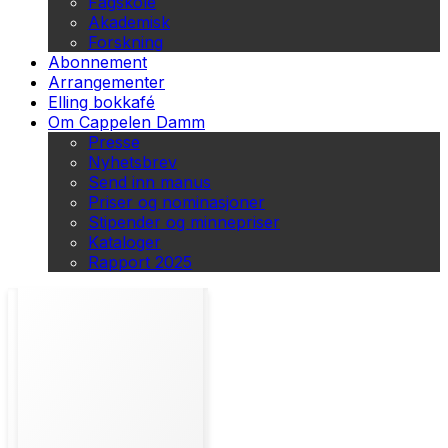
Fagskole
Akademisk
Forskning
Abonnement
Arrangementer
Elling bokkafé
Om Cappelen Damm
Presse
Nyhetsbrev
Send inn manus
Priser og nominasjoner
Stipender og minnepriser
Kataloger
Rapport 2025