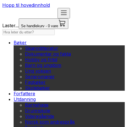
Hopp til hovedinnhold
Laster...
Se handlekurv - 0 vare
Bøker
Skjønnlitteratur
Dokumentar og fakta
Hobby og fritid
Barn og ungdom
Ung voksen
Serieromaner
Fagbøker
Skolebøker
Forfattere
Utdanning
Barnehage
Grunnskole
Videregående
Norsk som andrespråk