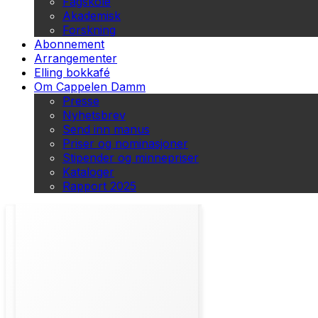
Fagskole
Akademisk
Forskning
Abonnement
Arrangementer
Elling bokkafé
Om Cappelen Damm
Presse
Nyhetsbrev
Send inn manus
Priser og nominasjoner
Stipender og minnepriser
Kataloger
Rapport 2025