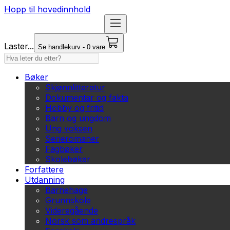
Hopp til hovedinnhold
Laster...
Se handlekurv - 0 vare
Bøker
Skjønnlitteratur
Dokumentar og fakta
Hobby og fritid
Barn og ungdom
Ung voksen
Serieromaner
Fagbøker
Skolebøker
Forfattere
Utdanning
Barnehage
Grunnskole
Videregående
Norsk som andrespråk