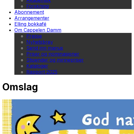
Akademisk
Forskning
Abonnement
Arrangementer
Elling bokkafé
Om Cappelen Damm
Presse
Nyhetsbrev
Send inn manus
Priser og nominasjoner
Stipender og minnepriser
Kataloger
Rapport 2025
Omslag