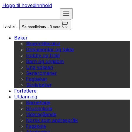
Hopp til hovedinnhold
Laster...
Se handlekurv - 0 vare
Bøker
Skjønnlitteratur
Dokumentar og fakta
Hobby og fritid
Barn og ungdom
Ung voksen
Serieromaner
Fagbøker
Skolebøker
Forfattere
Utdanning
Barnehage
Grunnskole
Videregående
Norsk som andrespråk
Fagskole