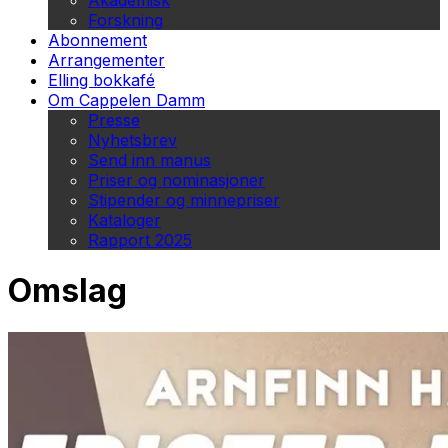
Akademisk
Forskning
Abonnement
Arrangementer
Elling bokkafé
Om Cappelen Damm
Presse
Nyhetsbrev
Send inn manus
Priser og nominasjoner
Stipender og minnepriser
Kataloger
Rapport 2025
Omslag