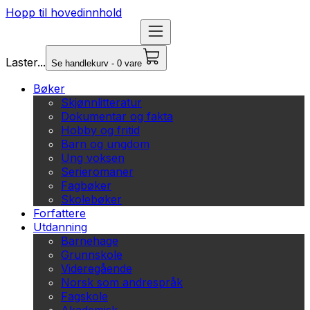
Hopp til hovedinnhold
Laster...
Se handlekurv - 0 vare
Bøker
Skjønnlitteratur
Dokumentar og fakta
Hobby og fritid
Barn og ungdom
Ung voksen
Serieromaner
Fagbøker
Skolebøker
Forfattere
Utdanning
Barnehage
Grunnskole
Videregående
Norsk som andrespråk
Fagskole