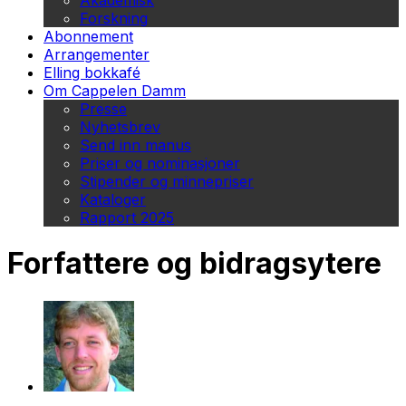
Akademisk
Forskning
Abonnement
Arrangementer
Elling bokkafé
Om Cappelen Damm
Presse
Nyhetsbrev
Send inn manus
Priser og nominasjoner
Stipender og minnepriser
Kataloger
Rapport 2025
Forfattere og bidragsytere