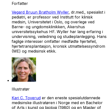
Forfatter
Vegard Bruun Bratholm Wyller
, dr.med., spesialist i
pediatri, er professor ved Institutt for klinisk
medisin, Universitetet i Oslo, og overlege ved
Barne- og ungdomsklinikken, Akershus
universitetssykehus HF. Wyller har lang erfaring i
undervisning, veiledning og studieplanlegging. Hans
faglige interesser omfatter medfødte hjertefeil,
hjertetransplantasjon, kronisk utmattelsessyndrom
(ME) og medisinsk etikk.
Illustratør
Kari C. Toverud
er den eneste spesialutdannede
medisinske illustratøren i Norge med en Bachelor
of Arts i kunst og biologi (1980) og en Master of