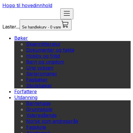
Hopp til hovedinnhold
Laster...
Se handlekurv - 0 vare
Bøker
Skjønnlitteratur
Dokumentar og fakta
Hobby og fritid
Barn og ungdom
Ung voksen
Serieromaner
Fagbøker
Skolebøker
Forfattere
Utdanning
Barnehage
Grunnskole
Videregående
Norsk som andrespråk
Fagskole