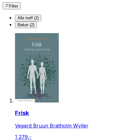
Filter
Alle treff (2)
Bøker (2)
Frisk
Vegard Bruun Bratholm Wyller
1 279,-