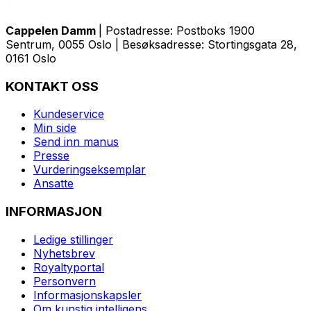
Cappelen Damm
| Postadresse: Postboks 1900
Sentrum, 0055 Oslo | Besøksadresse: Stortingsgata 28,
0161 Oslo
KONTAKT OSS
Kundeservice
Min side
Send inn manus
Presse
Vurderingseksemplar
Ansatte
INFORMASJON
Ledige stillinger
Nyhetsbrev
Royaltyportal
Personvern
Informasjonskapsler
Om kunstig intelligens