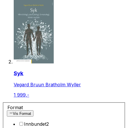
Syk
Vegard Bruun Bratholm Wyller
1 999,-
Format
Vis Format
Innbundet
2