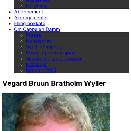
Akademisk
Forskning
Abonnement
Arrangementer
Elling bokkafé
Om Cappelen Damm
Presse
Nyhetsbrev
Send inn manus
Priser og nominasjoner
Stipender og minnepriser
Kataloger
Rapport 2025
Vegard Bruun Bratholm Wyller