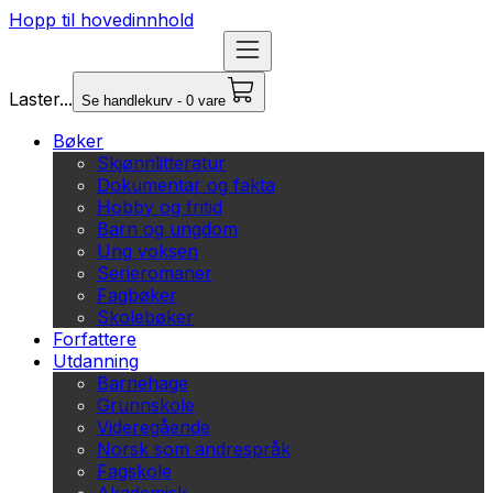
Hopp til hovedinnhold
Laster...
Se handlekurv - 0 vare
Bøker
Skjønnlitteratur
Dokumentar og fakta
Hobby og fritid
Barn og ungdom
Ung voksen
Serieromaner
Fagbøker
Skolebøker
Forfattere
Utdanning
Barnehage
Grunnskole
Videregående
Norsk som andrespråk
Fagskole