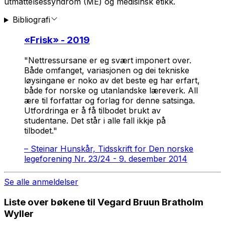
utmattelsessyndrom (ME) og medisinsk etikk.
Bibliografi
«
Frisk
» - 2019
"Nettressursane er eg svært imponert over.
Både omfanget, variasjonen og dei tekniske
løysingane er noko av det beste eg har erfart,
både for norske og utanlandske læreverk. All
ære til forfattar og forlag for denne satsinga.
Utfordringa er å få tilbodet brukt av
studentane. Det står i alle fall ikkje på
tilbodet."
–
Steinar Hunskår, Tidsskrift for Den norske
legeforening Nr. 23/24 - 9. desember 2014
Se alle anmeldelser
Liste over bøkene til Vegard Bruun Bratholm
Wyller