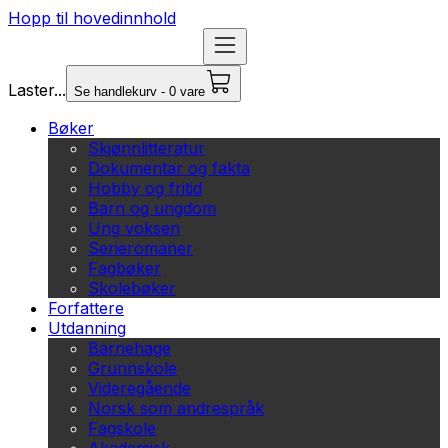
Hopp til hovedinnhold
Laster...
Se handlekurv - 0 vare
Bøker
Skjønnlitteratur
Dokumentar og fakta
Hobby og fritid
Barn og ungdom
Ung voksen
Serieromaner
Fagbøker
Skolebøker
Forfattere
Utdanning
Barnehage
Grunnskole
Videregående
Norsk som andrespråk
Fagskole