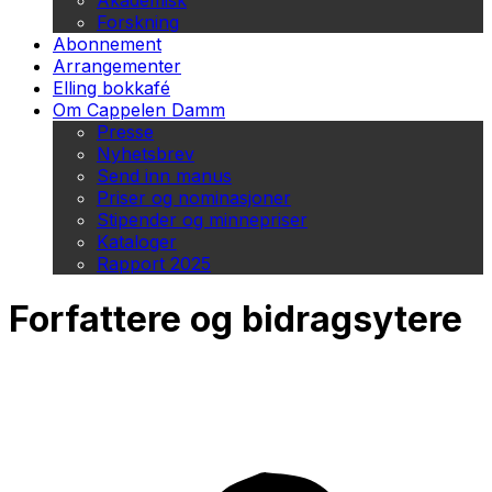
Akademisk
Forskning
Abonnement
Arrangementer
Elling bokkafé
Om Cappelen Damm
Presse
Nyhetsbrev
Send inn manus
Priser og nominasjoner
Stipender og minnepriser
Kataloger
Rapport 2025
Forfattere og bidragsytere