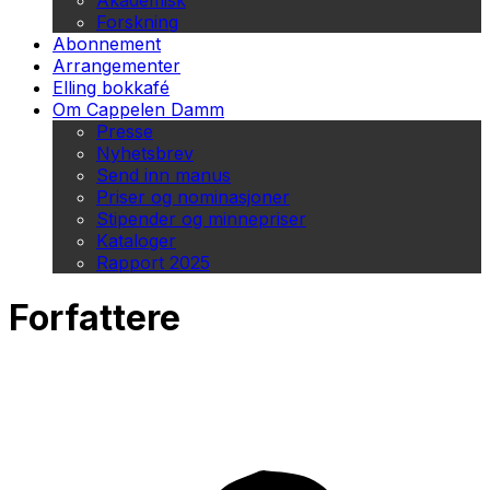
Akademisk
Forskning
Abonnement
Arrangementer
Elling bokkafé
Om Cappelen Damm
Presse
Nyhetsbrev
Send inn manus
Priser og nominasjoner
Stipender og minnepriser
Kataloger
Rapport 2025
Forfattere