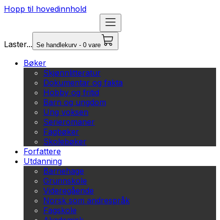
Hopp til hovedinnhold
Laster...
Se handlekurv - 0 vare
Bøker
Skjønnlitteratur
Dokumentar og fakta
Hobby og fritid
Barn og ungdom
Ung voksen
Serieromaner
Fagbøker
Skolebøker
Forfattere
Utdanning
Barnehage
Grunnskole
Videregående
Norsk som andrespråk
Fagskole