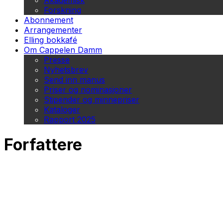
Akademisk
Forskning
Abonnement
Arrangementer
Elling bokkafé
Om Cappelen Damm
Presse
Nyhetsbrev
Send inn manus
Priser og nominasjoner
Stipender og minnepriser
Kataloger
Rapport 2025
Forfattere