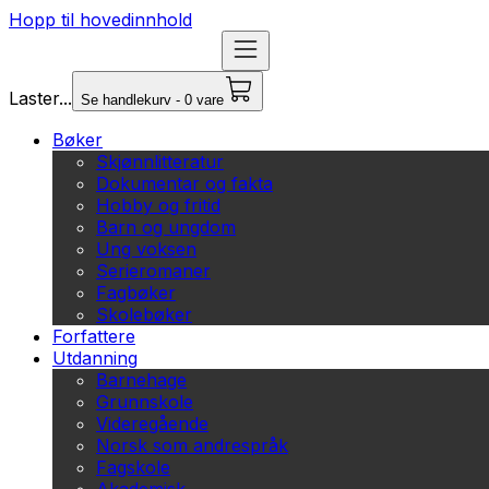
Hopp til hovedinnhold
Laster...
Se handlekurv - 0 vare
Bøker
Skjønnlitteratur
Dokumentar og fakta
Hobby og fritid
Barn og ungdom
Ung voksen
Serieromaner
Fagbøker
Skolebøker
Forfattere
Utdanning
Barnehage
Grunnskole
Videregående
Norsk som andrespråk
Fagskole