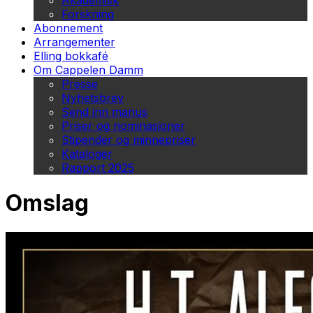
Akademisk
Forskning
Abonnement
Arrangementer
Elling bokkafé
Om Cappelen Damm
Presse
Nyhetsbrev
Send inn manus
Priser og nominasjoner
Stipender og minnepriser
Kataloger
Rapport 2025
Omslag