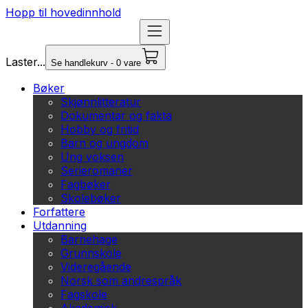
Hopp til hovedinnhold
Laster...
Se handlekurv - 0 vare
Bøker
Skjønnlitteratur
Dokumentar og fakta
Hobby og fritid
Barn og ungdom
Ung voksen
Serieromaner
Fagbøker
Skolebøker
Forfattere
Utdanning
Barnehage
Grunnskole
Videregående
Norsk som andrespråk
Fagskole