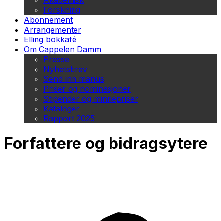
Akademisk
Forskning
Abonnement
Arrangementer
Elling bokkafé
Om Cappelen Damm
Presse
Nyhetsbrev
Send inn manus
Priser og nominasjoner
Stipender og minnepriser
Kataloger
Rapport 2025
Forfattere og bidragsytere