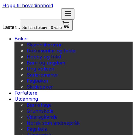
Hopp til hovedinnhold
Laster...
Se handlekurv - 0 vare
Bøker
Skjønnlitteratur
Dokumentar og fakta
Hobby og fritid
Barn og ungdom
Ung voksen
Serieromaner
Fagbøker
Skolebøker
Forfattere
Utdanning
Barnehage
Grunnskole
Videregående
Norsk som andrespråk
Fagskole