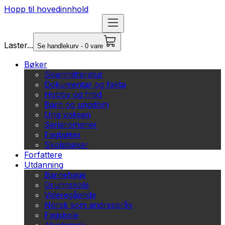
Hopp til hovedinnhold
Laster...
Se handlekurv - 0 vare
Bøker
Skjønnlitteratur
Dokumentar og fakta
Hobby og fritid
Barn og ungdom
Ung voksen
Serieromaner
Fagbøker
Skolebøker
Forfattere
Utdanning
Barnehage
Grunnskole
Videregående
Norsk som andrespråk
Fagskole