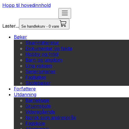
Hopp til hovedinnhold
Laster...
Se handlekurv - 0 vare
Bøker
Skjønnlitteratur
Dokumentar og fakta
Hobby og fritid
Barn og ungdom
Ung voksen
Serieromaner
Fagbøker
Skolebøker
Forfattere
Utdanning
Barnehage
Grunnskole
Videregående
Norsk som andrespråk
Fagskole