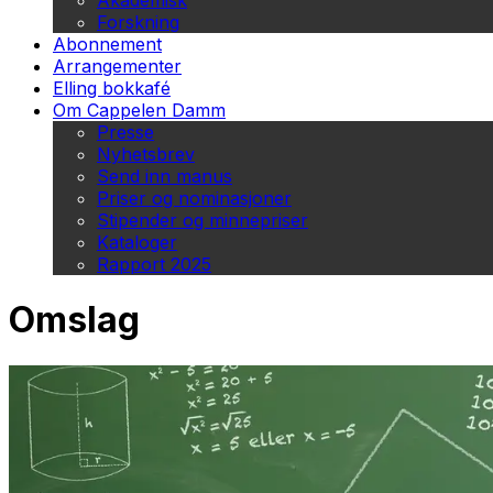
Akademisk
Forskning
Abonnement
Arrangementer
Elling bokkafé
Om Cappelen Damm
Presse
Nyhetsbrev
Send inn manus
Priser og nominasjoner
Stipender og minnepriser
Kataloger
Rapport 2025
Omslag