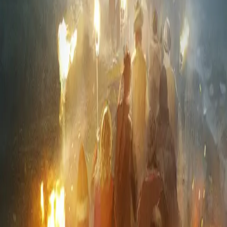
Fakkelfolket
Av
May Lis Ruus
, 2023, Lydbok
179,-
Lydbok
Bokmål, 2023
Legg i handlekurv
Sendes umiddelbart
Ved kjøp av digitale produkter gjelder ikke angrerett.
Lydbøkene og e-bøkene lagres på Min side under
Digitale produkter, hvor man enkelt kan laste dem ned.
Les mer
Malin vil se til den syke kvinnen i Hollenderstredet. Hun
ser at kvinnen trenger ro, og tar med seg de tre små
guttene og går til Kristofas stue ved Alrekstadvannet.
Slottsvakten Isak følger dem på veien. Idet de skal gå
inn, stivner vakten. Blikket hans er fiksert på noe ute i