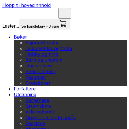
Hopp til hovedinnhold
Laster...
Se handlekurv - 0 vare
Bøker
Skjønnlitteratur
Dokumentar og fakta
Hobby og fritid
Barn og ungdom
Ung voksen
Serieromaner
Fagbøker
Skolebøker
Forfattere
Utdanning
Barnehage
Grunnskole
Videregående
Norsk som andrespråk
Fagskole