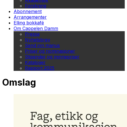
Akademisk
Forskning
Abonnement
Arrangementer
Elling bokkafé
Om Cappelen Damm
Presse
Nyhetsbrev
Send inn manus
Priser og nominasjoner
Stipender og minnepriser
Kataloger
Rapport 2025
Omslag