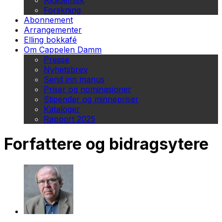
Akademisk
Forskning
Abonnement
Arrangementer
Elling bokkafé
Om Cappelen Damm
Presse
Nyhetsbrev
Send inn manus
Priser og nominasjoner
Stipender og minnepriser
Kataloger
Rapport 2025
Forfattere og bidragsytere