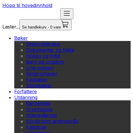
Hopp til hovedinnhold
Laster...
Se handlekurv - 0 vare
Bøker
Skjønnlitteratur
Dokumentar og fakta
Hobby og fritid
Barn og ungdom
Ung voksen
Serieromaner
Fagbøker
Skolebøker
Forfattere
Utdanning
Barnehage
Grunnskole
Videregående
Norsk som andrespråk
Fagskole