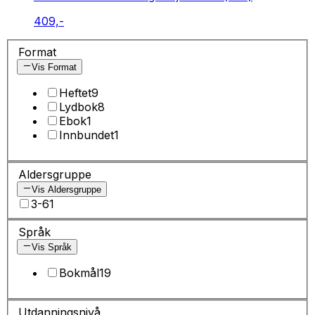
409,-
Format
Vis Format
Heftet
9
Lydbok
8
Ebok
1
Innbundet
1
Aldersgruppe
Vis Aldersgruppe
3-6
1
Språk
Vis Språk
Bokmål
19
Utdanningsnivå