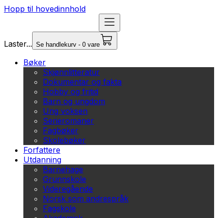
Hopp til hovedinnhold
Laster...
Se handlekurv - 0 vare
Bøker
Skjønnlitteratur
Dokumentar og fakta
Hobby og fritid
Barn og ungdom
Ung voksen
Serieromaner
Fagbøker
Skolebøker
Forfattere
Utdanning
Barnehage
Grunnskole
Videregående
Norsk som andrespråk
Fagskole