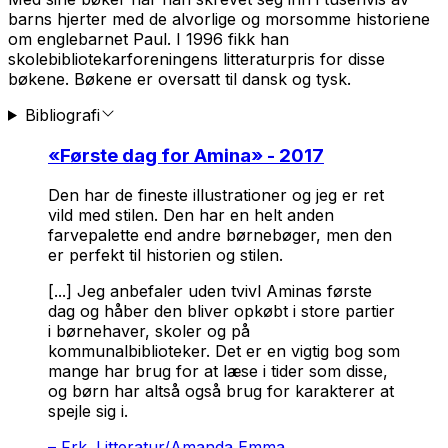
barns hjerter med de alvorlige og morsomme historiene
om englebarnet Paul. I 1996 fikk han
skolebibliotekarforeningens litteraturpris for disse
bøkene. Bøkene er oversatt til dansk og tysk.
Bibliografi
«
Første dag for Amina
» - 2017
Den har de fineste illustrationer og jeg er ret
vild med stilen. Den har en helt anden
farvepalette end andre børnebøger, men den
er perfekt til historien og stilen.
[...] Jeg anbefaler uden tvivl
Aminas første
dag
og håber den bliver opkøbt i store partier
i børnehaver, skoler og på
kommunalbiblioteker. Det er en vigtig bog som
mange har brug for at læse i tider som disse,
og børn har altså også brug for karakterer at
spejle sig i.
–
Frk. Litteratur/Amanda Emma,