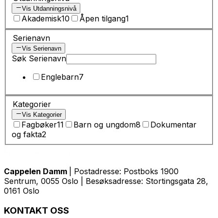
Vis Utdanningsnivå
Akademisk
10
Åpen tilgang
1
Serienavn
Vis Serienavn
Søk Serienavn
Englebarn
7
Kategorier
Vis Kategorier
Fagbøker
11
Barn og ungdom
8
Dokumentar
og fakta
2
Cappelen Damm
| Postadresse: Postboks 1900
Sentrum, 0055 Oslo | Besøksadresse: Stortingsgata 28,
0161 Oslo
KONTAKT OSS