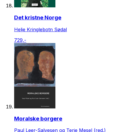
Det kristne Norge
Helje Kringlebotn Sødal
729,-
Moralske borgere
Paul Leer-Salvesen og Terje Mesel (red.)