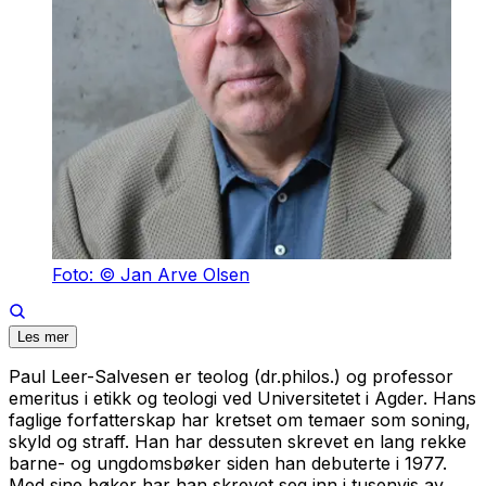
Foto: © Jan Arve Olsen
Les mer
Paul Leer-Salvesen er teolog (dr.philos.) og professor
emeritus i etikk og teologi ved Universitetet i Agder. Hans
faglige forfatterskap har kretset om temaer som soning,
skyld og straff. Han har dessuten skrevet en lang rekke
barne- og ungdomsbøker siden han debuterte i 1977.
Med sine bøker har han skrevet seg inn i tusenvis av