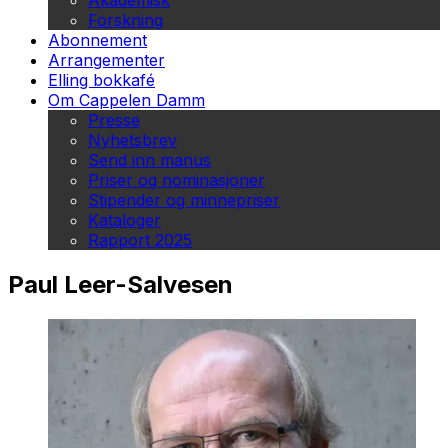
Akademisk
Forskning
Abonnement
Arrangementer
Elling bokkafé
Om Cappelen Damm
Presse
Nyhetsbrev
Send inn manus
Priser og nominasjoner
Stipender og minnepriser
Kataloger
Rapport 2025
Paul Leer-Salvesen