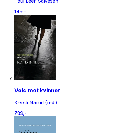
Paul Leer-Salvesen
149,-
Vold mot kvinner
Kjersti Narud (red.)
789,-