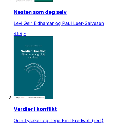
Nesten som deg selv
Levi Geir Eidhamar og Paul Leer-Salvesen
469,-
Verdier i konflikt
Odin Lysaker og Terje Emil Fredwall (red.)