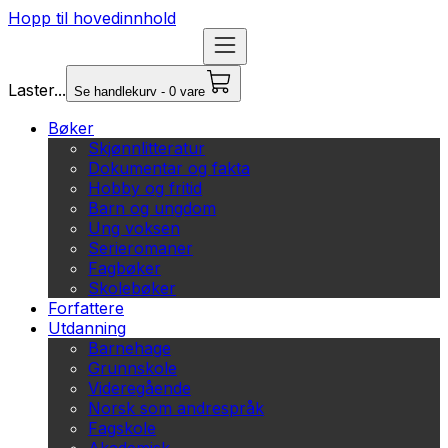
Hopp til hovedinnhold
Laster...
Se handlekurv - 0 vare
Bøker
Skjønnlitteratur
Dokumentar og fakta
Hobby og fritid
Barn og ungdom
Ung voksen
Serieromaner
Fagbøker
Skolebøker
Forfattere
Utdanning
Barnehage
Grunnskole
Videregående
Norsk som andrespråk
Fagskole