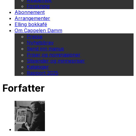
Akademisk
Forskning
Abonnement
Arrangementer
Elling bokkafé
Om Cappelen Damm
Presse
Nyhetsbrev
Send inn manus
Priser og nominasjoner
Stipender og minnepriser
Kataloger
Rapport 2025
Forfatter