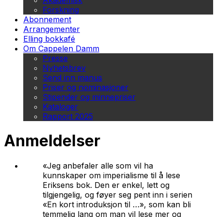
Akademisk
Forskning
Abonnement
Arrangementer
Elling bokkafé
Om Cappelen Damm
Presse
Nyhetsbrev
Send inn manus
Priser og nominasjoner
Stipender og minnepriser
Kataloger
Rapport 2025
Anmeldelser
«Jeg anbefaler alle som vil ha
kunnskaper om imperialisme til å lese
Eriksens bok. Den er enkel, lett og
tilgjengelig, og føyer seg pent inn i serien
«En kort introduksjon til …», som kan bli
temmelig lang om man vil lese mer og