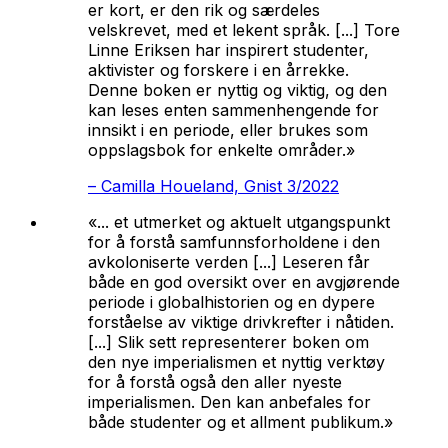
er kort, er den rik og særdeles
velskrevet, med et lekent språk. [...] Tore
Linne Eriksen har inspirert studenter,
aktivister og forskere i en årrekke.
Denne boken er nyttig og viktig, og den
kan leses enten sammenhengende for
innsikt i en periode, eller brukes som
oppslagsbok for enkelte områder.»
–
Camilla Houeland, Gnist 3/2022
«... et utmerket og aktuelt utgangspunkt
for å forstå samfunnsforholdene i den
avkoloniserte verden [...] Leseren får
både en god oversikt over en avgjørende
periode i globalhistorien og en dypere
forståelse av viktige drivkrefter i nåtiden.
[...] Slik sett representerer boken om
den nye imperialismen et nyttig verktøy
for å forstå også den aller nyeste
imperialismen. Den kan anbefales for
både studenter og et allment publikum.»