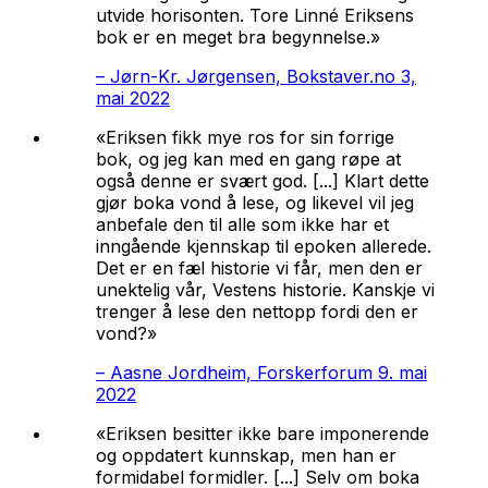
utvide horisonten. Tore Linné Eriksens
bok er en meget bra begynnelse.»
–
Jørn-Kr. Jørgensen, Bokstaver.no 3,
mai 2022
«Eriksen fikk mye ros for sin forrige
bok, og jeg kan med en gang røpe at
også denne er svært god. [...] Klart dette
gjør boka vond å lese, og likevel vil jeg
anbefale den til alle som ikke har et
inngående kjennskap til epoken allerede.
Det er en fæl historie vi får, men den er
unektelig vår, Vestens historie. Kanskje vi
trenger å lese den nettopp fordi den er
vond?»
–
Aasne Jordheim, Forskerforum 9. mai
2022
«Eriksen besitter ikke bare imponerende
og oppdatert kunnskap, men han er
formidabel formidler. [...] Selv om boka