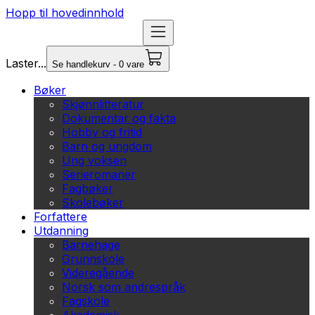
Hopp til hovedinnhold
Laster...
Se handlekurv - 0 vare
Bøker
Skjønnlitteratur
Dokumentar og fakta
Hobby og fritid
Barn og ungdom
Ung voksen
Serieromaner
Fagbøker
Skolebøker
Forfattere
Utdanning
Barnehage
Grunnskole
Videregående
Norsk som andrespråk
Fagskole