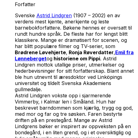
Forfatter
Svenske
Astrid Lindgren
(1907 – 2002) en av
verdens mest kjente, anerkjente og leste
barnebokforfattere. Bøkene hennes er oversatt til
rundt hundre språk. De fleste har for lengst blitt
klassikere. Mange er dramatisert for scenen, og
har blitt populære filmer og TV-serier, som
Brødrene Løvehjerte
,
Ronja Røverdatter
,
Emil fra
Lønneberget
og
historiene om Pippi
. Astrid
Lindgren mottok utallige priser, utmerkelser og
hederbevisninger for sitt forfatterskap. Blant annet
ble hun utnevnt til æresdoktor ved Linköpings
universitet og tildelt Svenska Akademiens
gullmedalje.
Astrid Lindgren vokste opp i sjarmerende
Vimmerby, i Kalmar len i Småland. Hun har
beskrevet barndommen som kjærlig, trygg og god,
med mor og far og tre søsken. Faren bestyrte
driften på en prestegård. Mange av Astrid
Lindgrens bøker er inspirert av oppveksten på en
bondegård, i en liten grend, og i et oversiktiglig og