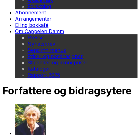
Akademisk
Forskning
Abonnement
Arrangementer
Elling bokkafé
Om Cappelen Damm
Presse
Nyhetsbrev
Send inn manus
Priser og nominasjoner
Stipender og minnepriser
Kataloger
Rapport 2025
Forfattere og bidragsytere