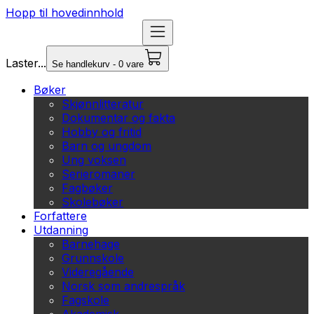
Hopp til hovedinnhold
Laster...
Se handlekurv - 0 vare
Bøker
Skjønnlitteratur
Dokumentar og fakta
Hobby og fritid
Barn og ungdom
Ung voksen
Serieromaner
Fagbøker
Skolebøker
Forfattere
Utdanning
Barnehage
Grunnskole
Videregående
Norsk som andrespråk
Fagskole