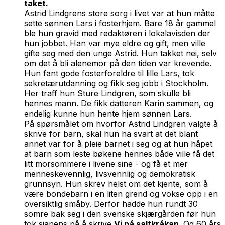
taket.
Astrid Lindgrens store sorg i livet var at hun måtte
sette sønnen Lars i fosterhjem. Bare 18 år gammel
ble hun gravid med redaktøren i lokalavisden der
hun jobbet. Han var mye eldre og gift, men ville
gifte seg med den unge Astrid. Hun takket nei, selv
om det å bli alenemor på den tiden var krevende.
Hun fant gode fosterforeldre til lille Lars, tok
sekretærutdanning og fikk seg jobb i Stockholm.
Her traff hun Sture Lindgren, som skulle bli
hennes mann. De fikk datteren Karin sammen, og
endelig kunne hun hente hjem sønnen Lars.
På spørsmålet om hvorfor Astrid Lindgren valgte å
skrive for barn, skal hun ha svart at det blant
annet var for å pleie barnet i seg og at hun håpet
at barn som leste bøkene hennes både ville få det
litt morsommere i livene sine - og få et mer
menneskevennlig, livsvennlig og demokratisk
grunnsyn. Hun skrev helst om det kjente, som å
være bondebarn i en liten grend og vokse opp i en
oversiktlig småby. Derfor hadde hun rundt 30
somre bak seg i den svenske skjærgården før hun
tok sjanens på å skrive
Vi på saltkråkan
. Og 60 års