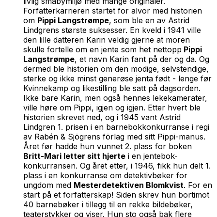
livlig småbymiljø med mange originaler.
Forfatterkarrieren startet for alvor med historien
om
Pippi Langstrømpe
, som ble en av Astrid
Lindgrens største suksesser. En kveld i 1941 ville
den lille datteren Karin veldig gjerne at moren
skulle fortelle om en jente som het nettopp
Pippi
Langstrømpe
, et navn Karin fant på der og da. Og
dermed ble historien om den modige, selvstendige,
sterke og ikke minst generøse jenta født - lenge før
Kvinnekamp og likestilling ble satt på dagsorden.
Ikke bare Karin, men også hennes lekekamerater,
ville høre om Pippi, igjen og igjen. Etter hvert ble
historien skrevet ned, og i 1945 vant Astrid
Lindgren 1. prisen i en barnebokkonkurranse i regi
av Rabén & Sjögrens förlag med sitt Pippi-manus.
Året før hadde hun vunnet 2. plass for boken
Britt-Mari letter sitt hjerte
i en jentebok-
konkurransen. Og året etter, i 1946, fikk hun delt 1.
plass i en konkurranse om detektivbøker for
ungdom med
Mesterdetektiven Blomkvist
. For en
start på et forfatterskap! Siden skrev hun bortimot
40 barnebøker i tillegg til en rekke bildebøker,
teaterstykker og viser. Hun sto også bak flere