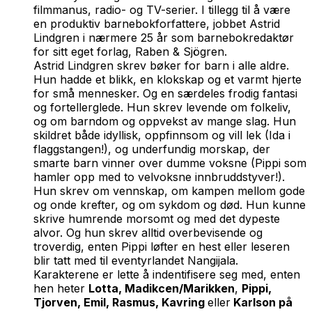
filmmanus, radio- og TV-serier. I tillegg til å være
en produktiv barnebokforfattere, jobbet Astrid
Lindgren i nærmere 25 år som barnebokredaktør
for sitt eget forlag, Raben & Sjögren.
Astrid Lindgren skrev bøker for barn i alle aldre.
Hun hadde et blikk, en klokskap og et varmt hjerte
for små mennesker. Og en særdeles frodig fantasi
og fortellerglede. Hun skrev levende om folkeliv,
og om barndom og oppvekst av mange slag. Hun
skildret både idyllisk, oppfinnsom og vill lek (Ida i
flaggstangen!), og underfundig morskap, der
smarte barn vinner over dumme voksne (Pippi som
hamler opp med to velvoksne innbruddstyver!).
Hun skrev om vennskap, om kampen mellom gode
og onde krefter, og om sykdom og død. Hun kunne
skrive humrende morsomt og med det dypeste
alvor. Og hun skrev alltid overbevisende og
troverdig, enten Pippi løfter en hest eller leseren
blir tatt med til eventyrlandet Nangijala.
Karakterene er lette å indentifisere seg med, enten
hen heter
Lotta, Madikcen/Marikken
,
Pippi,
Tjorven, Emil, Rasmus, Kavring
eller
Karlson på