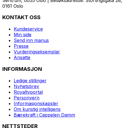
Sentrum, 0055 Oslo | Besøksadresse: Stortingsgata 28,
0161 Oslo
KONTAKT OSS
Kundeservice
Min side
Send inn manus
Presse
Vurderingseksemplar
Ansatte
INFORMASJON
Ledige stillinger
Nyhetsbrev
Royaltyportal
Personvern
Informasjonskapsler
Om kunstig intelligens
Bærekraft i Cappelen Damm
NETTSTEDER