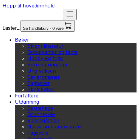
Hopp til hovedinnhold
Laster...
Se handlekurv - 0 vare
Bøker
Skjønnlitteratur
Dokumentar og fakta
Hobby og fritid
Barn og ungdom
Ung voksen
Serieromaner
Fagbøker
Skolebøker
Forfattere
Utdanning
Barnehage
Grunnskole
Videregående
Norsk som andrespråk
Fagskole