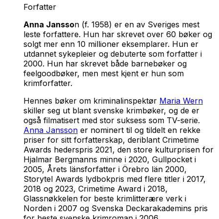
Forfatter
Anna Jansso
n (f. 1958) er en av Sveriges mest
leste forfattere. Hun har skrevet over 60 bøker og
solgt mer enn 10 millioner eksemplarer. Hun er
utdannet sykepleier og debuterte som forfatter i
2000. Hun har skrevet både barnebøker og
feelgoodbøker, men mest kjent er hun som
krimforfatter.
Hennes bøker om kriminalinspektør
Maria Wern
skiller seg ut blant svenske krimbøker, og de er
også filmatisert med stor suksess som TV-serie.
Anna Jansson
er nominert til og tildelt en rekke
priser for sitt forfatterskap, deriblant Crimetime
Awards hederspris 2021, den store kulturprisen for
Hjalmar Bergmanns minne i 2020, Gullpocket i
2005, Årets länsforfatter i Örebro län 2000,
Storytel Awards lydbokpris med flere titler i 2017,
2018 og 2023, Crimetime Award i 2018,
Glassnøkkelen for beste krimlitterære verk i
Norden i 2007 og Svenska Deckarakademins pris
for beste svenske krimroman i 2006.