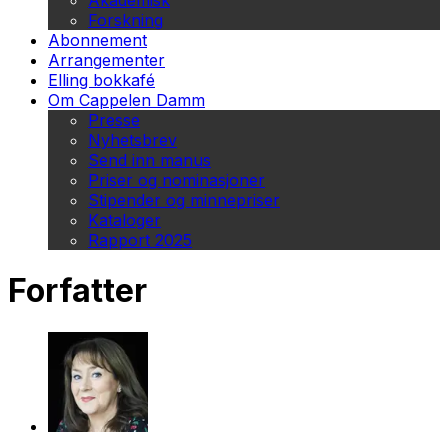
Akademisk
Forskning
Abonnement
Arrangementer
Elling bokkafé
Om Cappelen Damm
Presse
Nyhetsbrev
Send inn manus
Priser og nominasjoner
Stipender og minnepriser
Kataloger
Rapport 2025
Forfatter