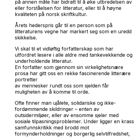
på annen måte har bidratt til å øke utbredelsen av
eller forståelsen for litteratur, eller til å høyne
kvaliteten på norsk skriftkultur.
Årets hederspris går til en person som på
litteraturens vegne har markert seg som en uredd
skikkelse.
Vi skal til et vidløftig forfatterskap som har
utfordret lesere i alle aldre med tankevekkende og
underholdende litteratur.
En forfatter som gjennom sin virkelighetsnære
prosa har gitt oss en rekke fascinerende litterære
portretter
av mennesker rundt oss som sjelden får
muligheten av å komme til orde.
Ofte finner man ujålete, solidariske og ikke-
fordømmende skildringer – enten av
outsidermiljøer, eller av ensomme sjeler med
sosiale tilpasningsproblemer. Under ligger en krass
samfunnskritikk med brodd mot
formynderholdninger og borgerlig selvtilfredshet,