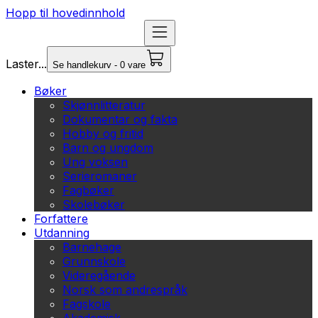
Hopp til hovedinnhold
Laster...
Se handlekurv - 0 vare
Bøker
Skjønnlitteratur
Dokumentar og fakta
Hobby og fritid
Barn og ungdom
Ung voksen
Serieromaner
Fagbøker
Skolebøker
Forfattere
Utdanning
Barnehage
Grunnskole
Videregående
Norsk som andrespråk
Fagskole