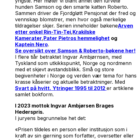
yngste. Her møter vi blant annet den lurvete
hunden Samson og den smarte katten Roberto.
Sammen driver de Fjordgløtt Pensjonat der fred og
vennskap blomstrer, men hvor også merkelige
tildragelser skjer. Serien inneholder bøkene
Arven
etter onkel Rin-Tin-Tei
,
Krakilske
Kamerater
,
Pater Pietros hemmelighet
og
Kaptein Nero
.
Se oversikt over Samson & Roberto-bøkene her!
I flere tiår betraktet Ingvar Ambjørnsen, med
Tyskland som utkikkspunkt, Norge og nordmenn
med et skjevt avstandsblikk. Små og store
begivenheter i Norge og verden vær tema for hans
krasse kåserier og aktuelle betraktninger. Med
Svart på hvitt. Ytringer 1995 til 2012
er artiklene
samlet bokform.
I 2023 mottok Ingvar Ambjørsen
Brages
Hederspris.
I juryens begrunnelse het det:
«Prisen tildeles en person eller institusjon som i
kraft av sin gjerning som forfatter, oversetter eller