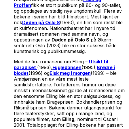
Proffen
fikk et stort publikum på 80- og 90-tallet,
og oppdages av stadig nye ungdomskull. Flere av
bøkene i serien har blitt filmatisert. Mest kjent er
nok
Døden på Oslo S
(1990), en film som raskt ble
et kultfenomen. Nationatheatret har i nyere tid
dramatisert romanen med samme navn, og
oppsetningen av
Døden på Oslo S
på Økern-
senteret i Oslo (2023) ble en stor suksess både
kunstnerisk og publikumsmessig.
Med de fire romanene om Elling –
Utsikt til
paradiset
(1993),
Fugledansen
(1995),
Brødre i
blodet
(1996) og
Elsk meg i morgen
(1999) – ble
Ambjørnsen en av våre mest leste
samtidsforfattere. Forfatterens humor og dype
innsikt i menneskesinnet gjorde at romanserien om
den ensomme Elling ble en stor salgssuksess, og
innbrakte ham Brageprisen, Bokhandlerprisen og
Riksmålsprisen. Bøkene danner utgangspunkt for
flere teaterstykker, satt opp i mange land, og
populære filmer, som
Elling
, nominert til Oscar i
2001. Totalopplaget for Elling-bøkene har passert