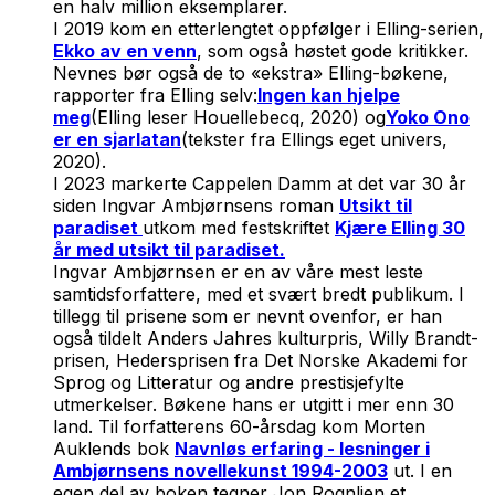
en halv million eksemplarer.
I 2019 kom en etterlengtet oppfølger i Elling-serien,
Ekko av en venn
, som også høstet gode kritikker.
Nevnes bør også de to «ekstra» Elling-bøkene,
rapporter fra Elling selv:
Ingen kan hjelpe
meg
(Elling leser Houellebecq, 2020) og
Yoko Ono
er en sjarlatan
(tekster fra Ellings eget univers,
2020).
I 2023 markerte Cappelen Damm at det var 30 år
siden Ingvar Ambjørnsens roman
Utsikt til
paradiset
utkom med festskriftet
Kjære Elling 30
år med utsikt til paradiset.
Ingvar Ambjørnsen er en av våre mest leste
samtidsforfattere, med et svært bredt publikum. I
tillegg til prisene som er nevnt ovenfor, er han
også tildelt Anders Jahres kulturpris, Willy Brandt-
prisen, Hedersprisen fra Det Norske Akademi for
Sprog og Litteratur og andre prestisjefylte
utmerkelser. Bøkene hans er utgitt i mer enn 30
land. Til forfatterens 60-årsdag kom Morten
Auklends bok
Navnløs erfaring - lesninger i
Ambjørnsens novellekunst 1994-2003
ut. I en
egen del av boken tegner Jon Rognlien et