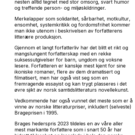
nesten alltid tegnet med stor omsorg, svart humor
og treffende person- og miljøskildringer.
Merkelapper som
solidaritet,
sårbarhet
,
motkultur
,
ensomhet
,
systemkritikk
og
fordomsfrihet
kommer
man ikke utenom i beskrivelsen av forfatterens
litterære produksjon.
Gjennom et langt forfatterliv har det blitt et rikt og
mangslungent forfatterskap med en rekke
suksessutgivelser for barn, ungdom og voksne
lesere. Forfatteren er kanskje mest kjent for sine
ikoniske romaner, flere av dem dramatisert og
filmatisert, men har også vist seg som en
fremragende essayist og kan trygt plasseres i det
øvre sjikt av norsk samtidslitteraturs novellekunst.
Vedkommende har også vunnet det meste som er å
vinne av norske litteraturpriser, inkludert (selveste)
Brageprisen i 1995.
Brages hederspris 2023 tildeles en av våre aller
mest markante forfattere som i snart 50 år har