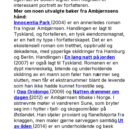
interessant portrett av forfatteren.
Mer om noen utvalgte bøker fra Ambjørnsens
hånd:
Innocentia Park
(2004) er en annerledes roman
fra Ingvar Ambjørnsen. Handlingen er lagt til
Tyskland, og fortelleren, en tysk eiendomsmagnat,
er en helt ny type i forfatterskapet. Det er en
eksistensiell roman om tretthet, oppbrudd og
dekadense, med ypperlige skildringer fra Hamburg
og Berlin. Handlingen i
En lang natt på jorden
(2007) er også lagt til Tyskland. Romanen er en
dypt menneskelig, bitende og underholdende
skildring av en mann som føler han nærmer seg
slutten, men får et ekstranummer blant de levende
som han ikke hadde kunnet forestille seg.
I
Opp Oridongo
(2009) og
Natten drømmer om
dagen
(
2012) er Ambjørnsen tilbake i Norge. I
sistnevnte møter vi vandreren Sune, som bryter
seg inn i hytter i fjell- og skogsområder på
Østlandet. Han stjeler proviant og flanellskjorta fra
knaggen, men maler gjerne sørveggen samtidig.
Ut
av ilden
(2014) er en underholdende og besk