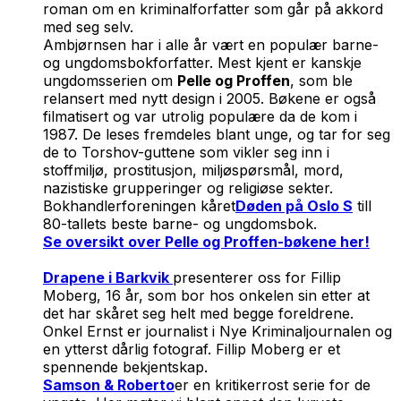
roman om en kriminalforfatter som går på akkord
med seg selv.
Ambjørnsen har i alle år vært en populær barne-
og ungdomsbokforfatter. Mest kjent er kanskje
ungdomsserien om
Pelle og Proffen
, som ble
relansert med nytt design i 2005. Bøkene er også
filmatisert og var utrolig populære da de kom i
1987. De leses fremdeles blant unge, og tar for seg
de to Torshov-guttene som vikler seg inn i
stoffmiljø, prostitusjon, miljøspørsmål, mord,
nazistiske grupperinger og religiøse sekter.
Bokhandlerforeningen kåret
Døden på Oslo S
till
80-tallets beste barne- og ungdomsbok.
Se oversikt over Pelle og Proffen-bøkene her!
Drapene i Barkvik
presenterer oss for Fillip
Moberg, 16 år, som bor hos onkelen sin etter at
det har skåret seg helt med begge foreldrene.
Onkel Ernst er journalist i Nye Kriminaljournalen og
en ytterst dårlig fotograf. Fillip Moberg er et
spennende bekjentskap.
Samson & Roberto
er en kritikerrost serie for de