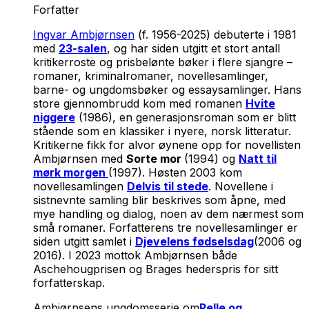
Forfatter
Ingvar Ambjørnsen
(f. 1956-2025) debuterte i 1981
med
23-salen
, og har siden utgitt et stort antall
kritikerroste og prisbelønte bøker i flere sjangre –
romaner, kriminalromaner, novellesamlinger,
barne- og ungdomsbøker og essaysamlinger. Hans
store gjennombrudd kom med romanen
Hvite
niggere
(1986), en generasjonsroman som er blitt
stående som en klassiker i nyere, norsk litteratur.
Kritikerne fikk for alvor øynene opp for novellisten
Ambjørnsen med
Sorte mor
(1994) og
Natt til
mørk morgen
(1997). Høsten 2003 kom
novellesamlingen
Delvis til stede
. Novellene i
sistnevnte samling blir beskrives som åpne, med
mye handling og dialog, noen av dem nærmest som
små romaner. Forfatterens tre novellesamlinger er
siden utgitt samlet i
Djevelens fødselsdag
(2006 og
2016). I 2023 mottok Ambjørnsen både
Aschehougprisen og Brages hederspris for sitt
forfatterskap.
Ambjørnsens ungdomsserie om
Pelle og