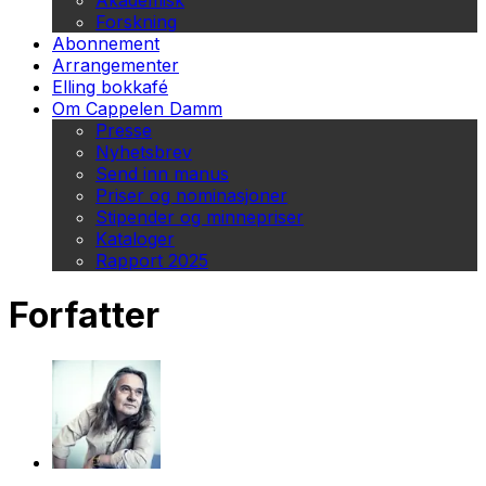
Akademisk
Forskning
Abonnement
Arrangementer
Elling bokkafé
Om Cappelen Damm
Presse
Nyhetsbrev
Send inn manus
Priser og nominasjoner
Stipender og minnepriser
Kataloger
Rapport 2025
Forfatter