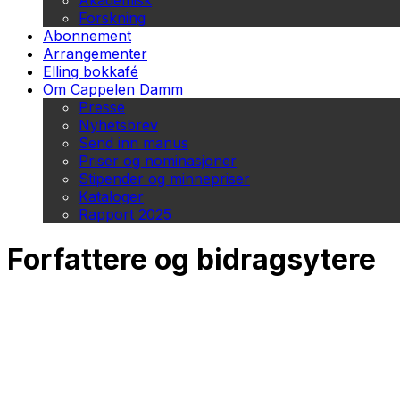
Akademisk
Forskning
Abonnement
Arrangementer
Elling bokkafé
Om Cappelen Damm
Presse
Nyhetsbrev
Send inn manus
Priser og nominasjoner
Stipender og minnepriser
Kataloger
Rapport 2025
Forfattere og bidragsytere