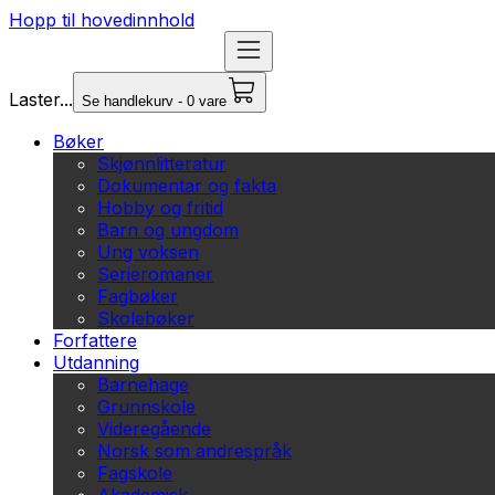
Hopp til hovedinnhold
Laster...
Se handlekurv - 0 vare
Bøker
Skjønnlitteratur
Dokumentar og fakta
Hobby og fritid
Barn og ungdom
Ung voksen
Serieromaner
Fagbøker
Skolebøker
Forfattere
Utdanning
Barnehage
Grunnskole
Videregående
Norsk som andrespråk
Fagskole