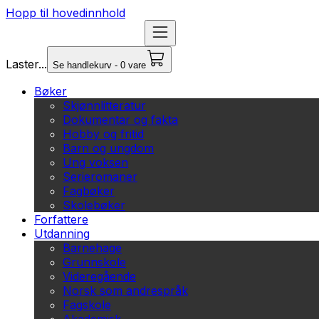
Hopp til hovedinnhold
Laster...
Se handlekurv - 0 vare
Bøker
Skjønnlitteratur
Dokumentar og fakta
Hobby og fritid
Barn og ungdom
Ung voksen
Serieromaner
Fagbøker
Skolebøker
Forfattere
Utdanning
Barnehage
Grunnskole
Videregående
Norsk som andrespråk
Fagskole