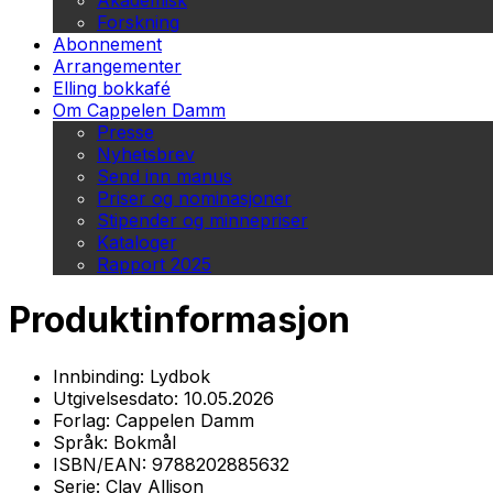
Akademisk
Forskning
Abonnement
Arrangementer
Elling bokkafé
Om Cappelen Damm
Presse
Nyhetsbrev
Send inn manus
Priser og nominasjoner
Stipender og minnepriser
Kataloger
Rapport 2025
Produktinformasjon
Innbinding:
Lydbok
Utgivelsesdato:
10.05.2026
Forlag:
Cappelen Damm
Språk:
Bokmål
ISBN/EAN:
9788202885632
Serie:
Clay Allison