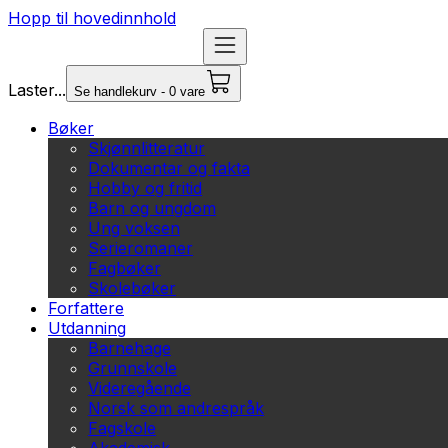
Hopp til hovedinnhold
Laster...
Se handlekurv - 0 vare
Bøker
Skjønnlitteratur
Dokumentar og fakta
Hobby og fritid
Barn og ungdom
Ung voksen
Serieromaner
Fagbøker
Skolebøker
Forfattere
Utdanning
Barnehage
Grunnskole
Videregående
Norsk som andrespråk
Fagskole