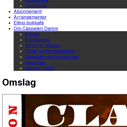
Akademisk
Forskning
Abonnement
Arrangementer
Elling bokkafé
Om Cappelen Damm
Presse
Nyhetsbrev
Send inn manus
Priser og nominasjoner
Stipender og minnepriser
Kataloger
Rapport 2025
Omslag