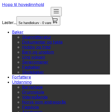
Hopp til hovedinnhold
Laster...
Se handlekurv - 0 vare
Bøker
Skjønnlitteratur
Dokumentar og fakta
Hobby og fritid
Barn og ungdom
Ung voksen
Serieromaner
Fagbøker
Skolebøker
Forfattere
Utdanning
Barnehage
Grunnskole
Videregående
Norsk som andrespråk
Fagskole