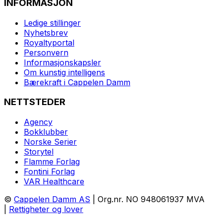
INFORMASJON
Ledige stillinger
Nyhetsbrev
Royaltyportal
Personvern
Informasjonskapsler
Om kunstig intelligens
Bærekraft i Cappelen Damm
NETTSTEDER
Agency
Bokklubber
Norske Serier
Storytel
Flamme Forlag
Fontini Forlag
VAR Healthcare
©
Cappelen Damm AS
| Org.nr. NO 948061937 MVA
|
Rettigheter og lover