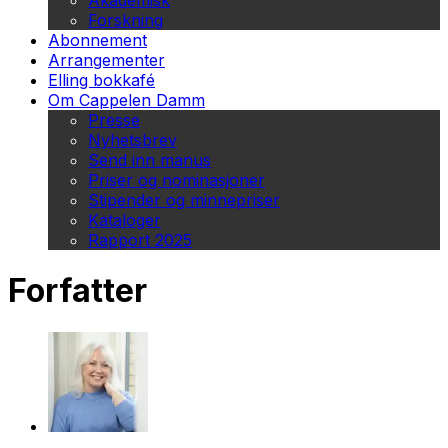
Akademisk
Forskning
Abonnement
Arrangementer
Elling bokkafé
Om Cappelen Damm
Presse
Nyhetsbrev
Send inn manus
Priser og nominasjoner
Stipender og minnepriser
Kataloger
Rapport 2025
Forfatter