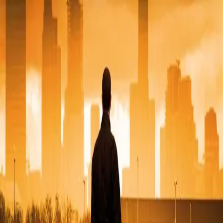
Forfattere og bidragsytere
Produktinformasjon
Cappelen Damm
| Postadresse: Postboks 1900
Sentrum, 0055 Oslo | Besøksadresse: Stortingsgata 28,
0161 Oslo
KONTAKT OSS
Kundeservice
Min side
Send inn manus
Presse
Vurderingseksemplar
Ansatte
INFORMASJON
Ledige stillinger
Nyhetsbrev