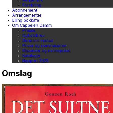
Akademisk
Forskning
Abonnement
Arrangementer
Elling bokkafé
Om Cappelen Damm
Presse
Nyhetsbrev
Send inn manus
Priser og nominasjoner
Stipender og minnepriser
Kataloger
Rapport 2025
Omslag