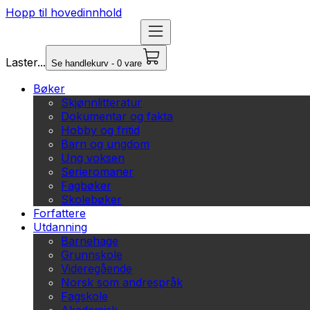
Hopp til hovedinnhold
Laster...
Se handlekurv - 0 vare
Bøker
Skjønnlitteratur
Dokumentar og fakta
Hobby og fritid
Barn og ungdom
Ung voksen
Serieromaner
Fagbøker
Skolebøker
Forfattere
Utdanning
Barnehage
Grunnskole
Videregående
Norsk som andrespråk
Fagskole