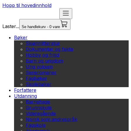
Hopp til hovedinnhold
Laster...
Se handlekurv - 0 vare
Bøker
Skjønnlitteratur
Dokumentar og fakta
Hobby og fritid
Barn og ungdom
Ung voksen
Serieromaner
Fagbøker
Skolebøker
Forfattere
Utdanning
Barnehage
Grunnskole
Videregående
Norsk som andrespråk
Fagskole