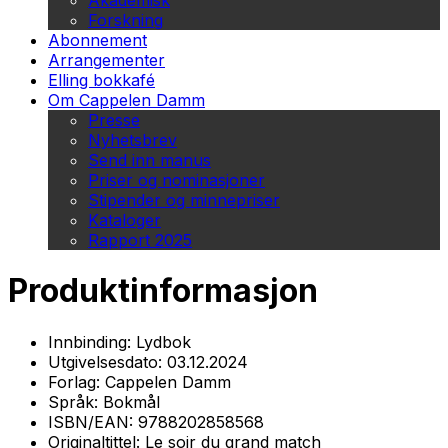
Akademisk
Forskning
Abonnement
Arrangementer
Elling bokkafé
Om Cappelen Damm
Presse
Nyhetsbrev
Send inn manus
Priser og nominasjoner
Stipender og minnepriser
Kataloger
Rapport 2025
Produktinformasjon
Innbinding:
Lydbok
Utgivelsesdato:
03.12.2024
Forlag:
Cappelen Damm
Språk:
Bokmål
ISBN/EAN:
9788202858568
Originaltittel:
Le soir du grand match