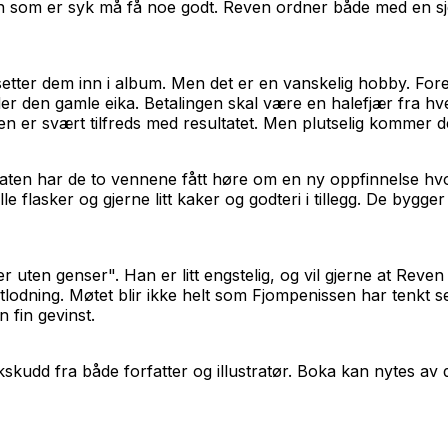
n som er syk må få noe godt. Reven ordner både med en sj
etter dem inn i album. Men det er en vanskelig hobby. Fore
r den gamle eika. Betalingen skal være en halefjær fra hve
 er svært tilfreds med resultatet. Men plutselig kommer de
aten
har de to vennene fått høre om en ny oppfinnelse hvo
le flasker og gjerne litt kaker og godteri i tillegg. De bygge
 uten genser". Han er litt engstelig, og vil gjerne at Reve
 utlodning. Møtet blir ikke helt som Fjompenissen har tenkt 
 fin gevinst.
inkskudd fra både forfatter og illustratør. Boka kan nytes av 