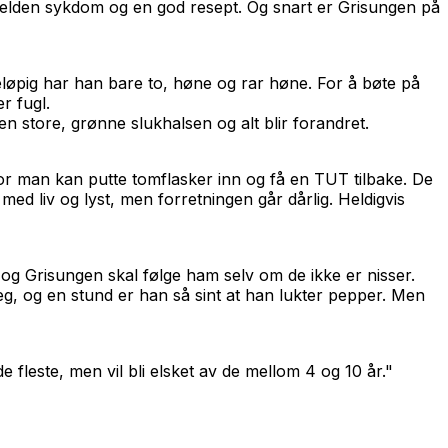
elden sykdom og en god resept. Og snart er Grisungen på
løpig har han bare to, høne og rar høne. For å bøte på
r fugl.
n store, grønne slukhalsen og alt blir forandret.
r man kan putte tomflasker inn og få en TUT tilbake. De
r med liv og lyst, men forretningen går dårlig. Heldigvis
n og Grisungen skal følge ham selv om de ikke er nisser.
seg, og en stund er han så sint at han lukter pepper. Men
de fleste, men vil bli elsket av de mellom 4 og 10 år."