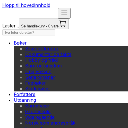
Hopp til hovedinnhold
Laster...
Se handlekurv - 0 vare
Bøker
Skjønnlitteratur
Dokumentar og fakta
Hobby og fritid
Barn og ungdom
Ung voksen
Serieromaner
Fagbøker
Skolebøker
Forfattere
Utdanning
Barnehage
Grunnskole
Videregående
Norsk som andrespråk