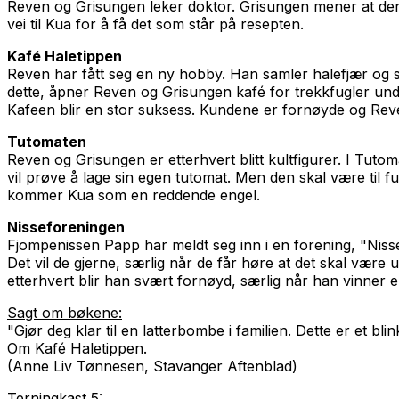
Reven og Grisungen leker doktor. Grisungen mener at de
vei til Kua for å få det som står på resepten.
Kafé Haletippen
Reven har fått seg en ny hobby. Han samler halefjær og s
dette, åpner Reven og Grisungen kafé for trekkfugler unde
Kafeen blir en stor suksess. Kundene er fornøyde og Reven
Tutomaten
Reven og Grisungen er etterhvert blitt kultfigurer. I
Tutom
vil prøve å lage sin egen tutomat. Men den skal være til ful
kommer Kua som en reddende engel.
Nisseforeningen
Fjompenissen Papp har meldt seg inn i en forening, "Nisser
Det vil de gjerne, særlig når de får høre at det skal være
etterhvert blir han svært fornøyd, særlig når han vinner en
Sagt om bøkene:
"Gjør deg klar til en latterbombe i familien. Dette er et bl
Om Kafé Haletippen.
(Anne Liv Tønnesen, Stavanger Aftenblad)
Terningkast 5: