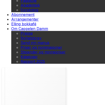
Fagskole
Akademisk
Forskning
Abonnement
Arrangementer
Elling bokkafé
Om Cappelen Damm
Presse
Nyhetsbrev
Send inn manus
Priser og nominasjoner
Stipender og minnepriser
Kataloger
Rapport 2025