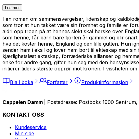
Les mer
I en roman om sammensvergelser, lidenskap og kaldblodig 
som tror at hun takket være sin fromhet og familie er for
aldri opp troen på at hennes slekt skal herske over Engla
som henne, får barn bare fjorten år gammel og blir snart e
hva det koster henne, England og den lille gutten. Hun i
sender ham i eksil og lover ham bort til ekteskap med sin 
kjærlighetsløst ekteskap, forræderiske allianser og hemmel
enke for andre gang, gifter hun seg med den hensynsløse og
initierer tidens største opprør mot kronen. I vissheten om
Bla i boka
Forfatter
Produktinformasjon
Cappelen Damm
| Postadresse: Postboks 1900 Sentrum, 
KONTAKT OSS
Kundeservice
Min side