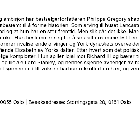
ambisjon har bestselgerforfatteren Philippa Gregory skapt
utbestemt til å forme historien. Som arving til huset Lanca
nd og at hun har en stor fremtid. Men slik går det ikke. M
nke. Hun bestemmer seg for å snu sitt ensomme liv til en tr
gnorerer rivaliserende arvinger og York-dynastiets overve
fiende Elizabeth av Yorks datter. Etter hvert som det polit
ige komplotter. Hun spiller lojal mot Richard III og bærer 
 illojale Lord Stanley, og hennes skjebne avhenger av hans 
 at sønnen er blitt voksen harhun rekruttert en hær, og ven
0055 Oslo | Besøksadresse: Stortingsgata 28, 0161 Oslo