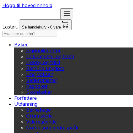
Hopp til hovedinnhold
Laster...
Se handlekurv - 0 vare
Bøker
Skjønnlitteratur
Dokumentar og fakta
Hobby og fritid
Barn og ungdom
Ung voksen
Serieromaner
Fagbøker
Skolebøker
Forfattere
Utdanning
Barnehage
Grunnskole
Videregående
Norsk som andrespråk