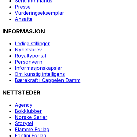
Send inn manus
Presse
Vurderingseksemplar
Ansatte
INFORMASJON
Ledige stillinger
Nyhetsbrev
Royaltyportal
Personvern
Informasjonskapsler
Om kunstig intelligens
Bærekraft i Cappelen Damm
NETTSTEDER
Agency
Bokklubber
Norske Serier
Storytel
Flamme Forlag
Fontini Forlag