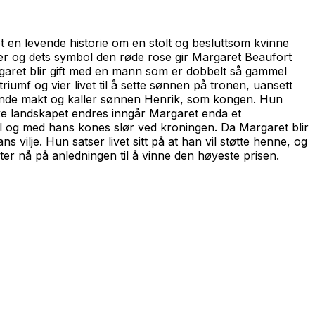
 en levende historie om en stolt og besluttsom kvinne
ster og dets symbol den røde rose gir Margaret Beaufort
argaret blir gift med en mann som er dobbelt så gammel
iumf og vier livet til å sette sønnen på tronen, uansett
ldende makt og kaller sønnen Henrik, som kongen. Hun
iske landskapet endres inngår Margaret enda et
til og med hans kones slør ved kroningen. Da Margaret blir
vilje. Hun satser livet sitt på at han vil støtte henne, og
ter nå på anledningen til å vinne den høyeste prisen.