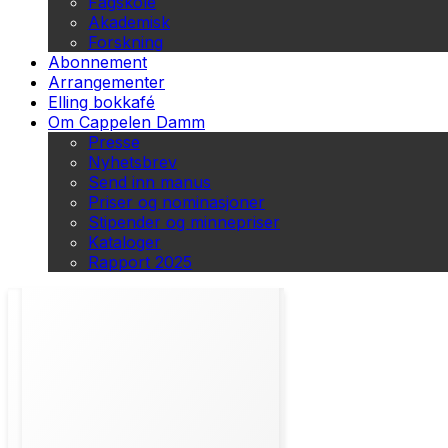
Fagskole
Akademisk
Forskning
Abonnement
Arrangementer
Elling bokkafé
Om Cappelen Damm
Presse
Nyhetsbrev
Send inn manus
Priser og nominasjoner
Stipender og minnepriser
Kataloger
Rapport 2025