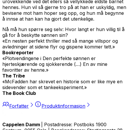
urovekkende ved det ellers så vellykkede eldste barnet
hennes. Hun vil så gjerne tro på at han er uskyldig, men
bevisene mot ham hoper seg opp, og hun må begynne
å innse at han kan ha gjort det utenkelige.
Nå må hun spørre seg selv: Hvor langt er hun villig til å
gå for å beskytte sønnen sin?
«En nesten perfekt thriller med så mange villspor og
avledninger at sidene flyr og gispene kommer tett.»
Bookreporter
«Plotvendingene i
Den perfekte sønnen
er
hjerteskjærende og sjokkerende (…) En av mine
favoritter av henne.»
The Tribe
«McFadden har skrevet en historie som er like mye en
sidevender som et tankeeksperiment.»
The Book Club
Forfatter
Produktinformasjon
Cappelen Damm
| Postadresse: Postboks 1900