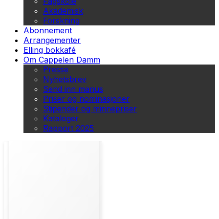
Fagskole
Akademisk
Forskning
Abonnement
Arrangementer
Elling bokkafé
Om Cappelen Damm
Presse
Nyhetsbrev
Send inn manus
Priser og nominasjoner
Stipender og minnepriser
Kataloger
Rapport 2025