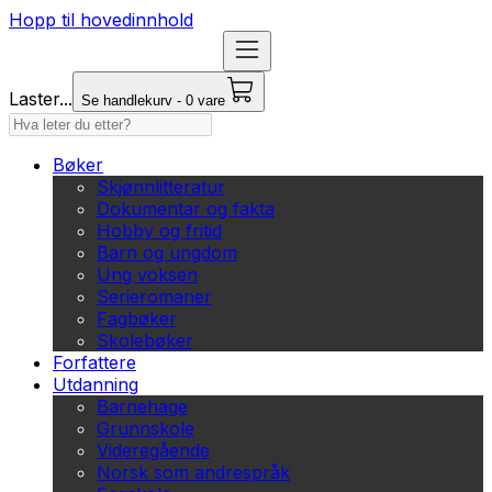
Hopp til hovedinnhold
Laster...
Se handlekurv - 0 vare
Bøker
Skjønnlitteratur
Dokumentar og fakta
Hobby og fritid
Barn og ungdom
Ung voksen
Serieromaner
Fagbøker
Skolebøker
Forfattere
Utdanning
Barnehage
Grunnskole
Videregående
Norsk som andrespråk