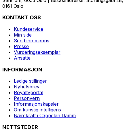
Sentrum, 0055 Oslo | Besøksadresse: Stortingsgata 28,
0161 Oslo
KONTAKT OSS
Kundeservice
Min side
Send inn manus
Presse
Vurderingseksemplar
Ansatte
INFORMASJON
Ledige stillinger
Nyhetsbrev
Royaltyportal
Personvern
Informasjonskapsler
Om kunstig intelligens
Bærekraft i Cappelen Damm
NETTSTEDER