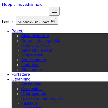
Hopp til hovedinnhold
Laster...
Se handlekurv - 0 vare
Bøker
Skjønnlitteratur
Dokumentar og fakta
Hobby og fritid
Barn og ungdom
Ung voksen
Serieromaner
Fagbøker
Skolebøker
Forfattere
Utdanning
Barnehage
Grunnskole
Videregående
Norsk som andrespråk
Fagskole