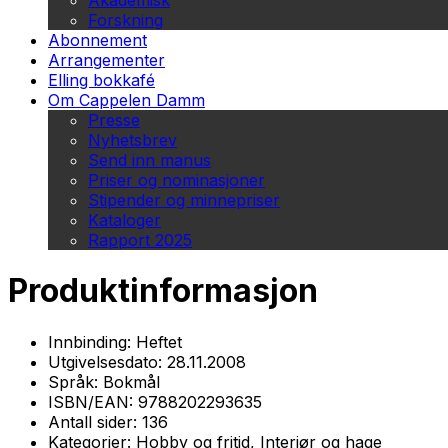
Akademisk
Forskning
Abonnement
Arrangementer
Elling bokkafé
Om Cappelen Damm
Presse
Nyhetsbrev
Send inn manus
Priser og nominasjoner
Stipender og minnepriser
Kataloger
Rapport 2025
Produktinformasjon
Innbinding:
Heftet
Utgivelsesdato:
28.11.2008
Språk:
Bokmål
ISBN/EAN:
9788202293635
Antall sider:
136
Kategorier:
Hobby og fritid, Interiør og hage