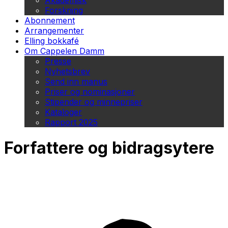
Akademisk
Forskning
Abonnement
Arrangementer
Elling bokkafé
Om Cappelen Damm
Presse
Nyhetsbrev
Send inn manus
Priser og nominasjoner
Stipender og minnepriser
Kataloger
Rapport 2025
Forfattere og bidragsytere