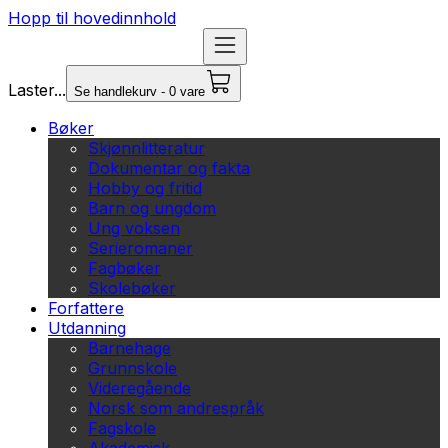
Hopp til hovedinnhold
Laster...
Se handlekurv - 0 vare
Bøker
Skjønnlitteratur
Dokumentar og fakta
Hobby og fritid
Barn og ungdom
Ung voksen
Serieromaner
Fagbøker
Skolebøker
Forfattere
Utdanning
Barnehage
Grunnskole
Videregående
Norsk som andrespråk
Fagskole