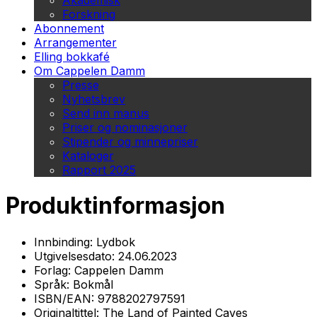
Akademisk
Forskning
Abonnement
Arrangementer
Elling bokkafé
Om Cappelen Damm
Presse
Nyhetsbrev
Send inn manus
Priser og nominasjoner
Stipender og minnepriser
Kataloger
Rapport 2025
Produktinformasjon
Innbinding:
Lydbok
Utgivelsesdato:
24.06.2023
Forlag:
Cappelen Damm
Språk:
Bokmål
ISBN/EAN:
9788202797591
Originaltittel:
The Land of Painted Caves