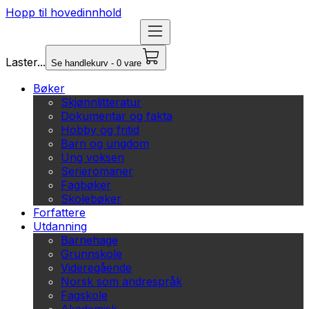
Hopp til hovedinnhold
Laster...
Se handlekurv - 0 vare
Bøker
Skjønnlitteratur
Dokumentar og fakta
Hobby og fritid
Barn og ungdom
Ung voksen
Serieromaner
Fagbøker
Skolebøker
Forfattere
Utdanning
Barnehage
Grunnskole
Videregående
Norsk som andrespråk
Fagskole