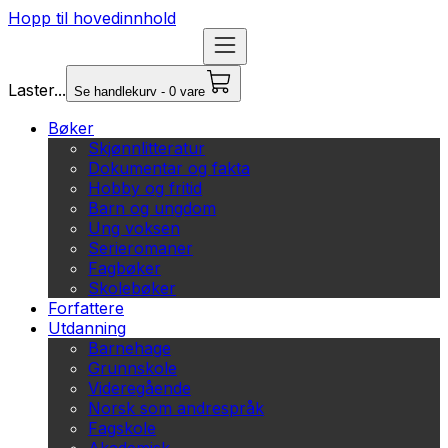
Hopp til hovedinnhold
Laster...
Se handlekurv - 0 vare
Bøker
Skjønnlitteratur
Dokumentar og fakta
Hobby og fritid
Barn og ungdom
Ung voksen
Serieromaner
Fagbøker
Skolebøker
Forfattere
Utdanning
Barnehage
Grunnskole
Videregående
Norsk som andrespråk
Fagskole