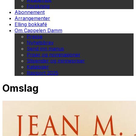
Akademisk
Forskning
Abonnement
Arrangementer
Elling bokkafé
Om Cappelen Damm
Presse
Nyhetsbrev
Send inn manus
Priser og nominasjoner
Stipender og minnepriser
Kataloger
Rapport 2025
Omslag