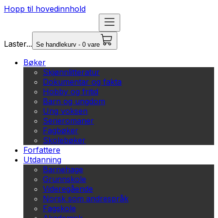
Hopp til hovedinnhold
Laster...
Se handlekurv - 0 vare
Bøker
Skjønnlitteratur
Dokumentar og fakta
Hobby og fritid
Barn og ungdom
Ung voksen
Serieromaner
Fagbøker
Skolebøker
Forfattere
Utdanning
Barnehage
Grunnskole
Videregående
Norsk som andrespråk
Fagskole