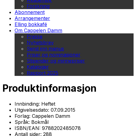
Akademisk
Forskning
Abonnement
Arrangementer
Elling bokkafé
Om Cappelen Damm
Presse
Nyhetsbrev
Send inn manus
Priser og nominasjoner
Stipender og minnepriser
Kataloger
Rapport 2025
Produktinformasjon
Innbinding:
Heftet
Utgivelsesdato:
07.09.2015
Forlag:
Cappelen Damm
Språk:
Bokmål
ISBN/EAN:
9788202485078
Antall sider:
288