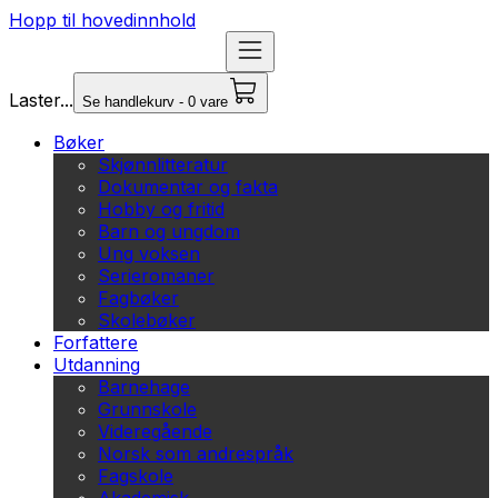
Hopp til hovedinnhold
Laster...
Se handlekurv - 0 vare
Bøker
Skjønnlitteratur
Dokumentar og fakta
Hobby og fritid
Barn og ungdom
Ung voksen
Serieromaner
Fagbøker
Skolebøker
Forfattere
Utdanning
Barnehage
Grunnskole
Videregående
Norsk som andrespråk
Fagskole