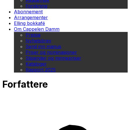
Akademisk
Forskning
Abonnement
Arrangementer
Elling bokkafé
Om Cappelen Damm
Presse
Nyhetsbrev
Send inn manus
Priser og nominasjoner
Stipender og minnepriser
Kataloger
Rapport 2025
Forfattere