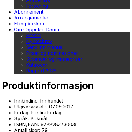
Akademisk
Forskning
Abonnement
Arrangementer
Elling bokkafé
Om Cappelen Damm
Presse
Nyhetsbrev
Send inn manus
Priser og nominasjoner
Stipender og minnepriser
Kataloger
Rapport 2025
Produktinformasjon
Innbinding:
Innbundet
Utgivelsesdato:
07.09.2017
Forlag:
Fontini Forlag
Språk:
Bokmål
ISBN/EAN:
9788283730036
Antall sider:
79