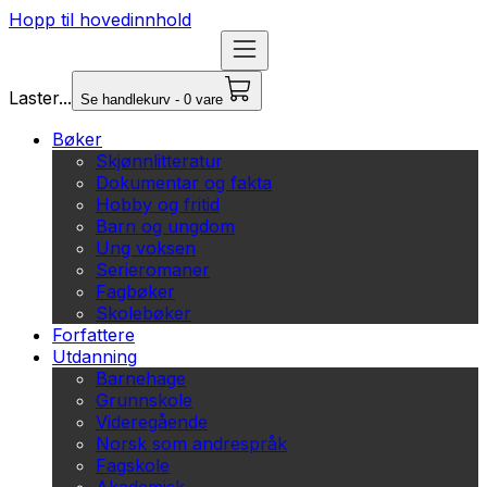
Hopp til hovedinnhold
Laster...
Se handlekurv - 0 vare
Bøker
Skjønnlitteratur
Dokumentar og fakta
Hobby og fritid
Barn og ungdom
Ung voksen
Serieromaner
Fagbøker
Skolebøker
Forfattere
Utdanning
Barnehage
Grunnskole
Videregående
Norsk som andrespråk
Fagskole