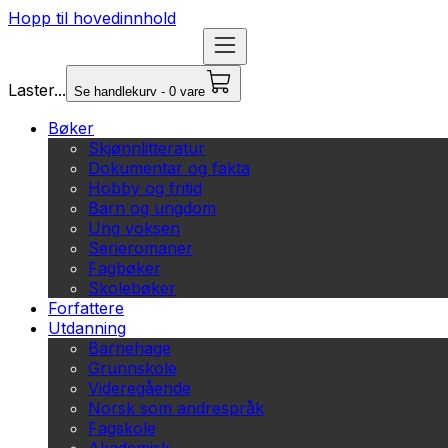
Hopp til hovedinnhold
Laster...
Se handlekurv - 0 vare
Bøker
Skjønnlitteratur
Dokumentar og fakta
Hobby og fritid
Barn og ungdom
Ung voksen
Serieromaner
Fagbøker
Skolebøker
Forfattere
Utdanning
Barnehage
Grunnskole
Videregående
Norsk som andrespråk
Fagskole