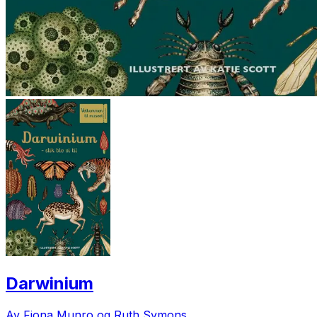
Darwinium
Av Fiona Munro og Ruth Symons