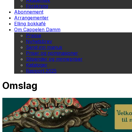
Akademisk
Forskning
Abonnement
Arrangementer
Elling bokkafé
Om Cappelen Damm
Presse
Nyhetsbrev
Send inn manus
Priser og nominasjoner
Stipender og minnepriser
Kataloger
Rapport 2025
Omslag