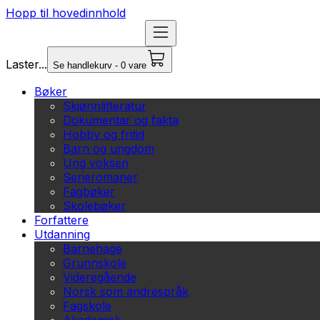
Hopp til hovedinnhold
Laster...
Se handlekurv - 0 vare
Bøker
Skjønnlitteratur
Dokumentar og fakta
Hobby og fritid
Barn og ungdom
Ung voksen
Serieromaner
Fagbøker
Skolebøker
Forfattere
Utdanning
Barnehage
Grunnskole
Videregående
Norsk som andrespråk
Fagskole