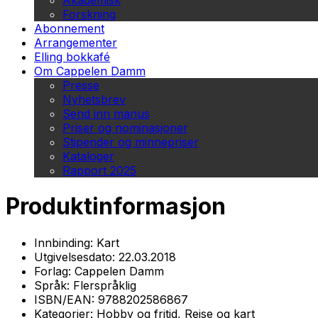
Akademisk
Forskning
Abonnement
Arrangementer
Elling bokkafé
Om Cappelen Damm
Presse
Nyhetsbrev
Send inn manus
Priser og nominasjoner
Stipender og minnepriser
Kataloger
Rapport 2025
Produktinformasjon
Innbinding:
Kart
Utgivelsesdato:
22.03.2018
Forlag:
Cappelen Damm
Språk:
Flerspråklig
ISBN/EAN:
9788202586867
Kategorier:
Hobby og fritid, Reise og kart