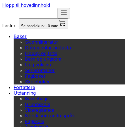
Hopp til hovedinnhold
Laster...
Se handlekurv - 0 vare
Bøker
Skjønnlitteratur
Dokumentar og fakta
Hobby og fritid
Barn og ungdom
Ung voksen
Serieromaner
Fagbøker
Skolebøker
Forfattere
Utdanning
Barnehage
Grunnskole
Videregående
Norsk som andrespråk
Fagskole