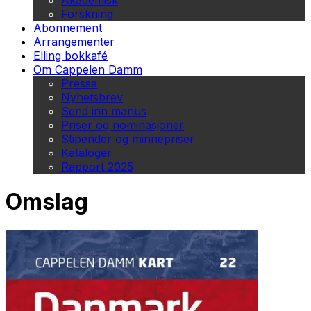
Akademisk
Forskning
Abonnement
Arrangementer
Elling bokkafé
Om Cappelen Damm
Presse
Nyhetsbrev
Send inn manus
Priser og nominasjoner
Stipender og minnepriser
Kataloger
Rapport 2025
Omslag