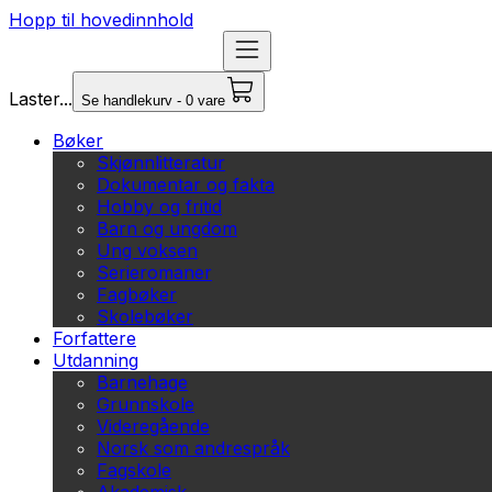
Hopp til hovedinnhold
Laster...
Se handlekurv - 0 vare
Bøker
Skjønnlitteratur
Dokumentar og fakta
Hobby og fritid
Barn og ungdom
Ung voksen
Serieromaner
Fagbøker
Skolebøker
Forfattere
Utdanning
Barnehage
Grunnskole
Videregående
Norsk som andrespråk
Fagskole