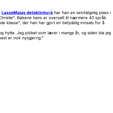
n
LasseMajas detektivbyrå
har han en selvfølgelig plass i
Christie". Bøkene hans er oversatt til nærmere 40 språk
e klasse", der han har gjort en betydelig innsats for å
 hytte. Jeg jobbet som lærer i mange år, og siden ble jeg
est er nok nysgjerrig."