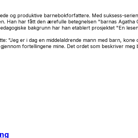
skede og produktive barnebokforfattere. Med suksess-serie
den. Han har fått den ærefulle betegnelsen "barnas Agatha 
 pedagogiske bakgrunn har han etablert prosjektet "En lesend
te: "Jeg er i dag en middelaldrende mann med barn, kone og
 gjennom fortellingene mine. Det ordet som beskriver meg b
ing