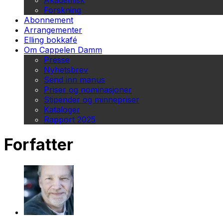
Akademisk
Forskning
Abonnement
Arrangementer
Elling bokkafé
Om Cappelen Damm
Presse
Nyhetsbrev
Send inn manus
Priser og nominasjoner
Stipender og minnepriser
Kataloger
Rapport 2025
Forfatter