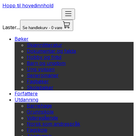
Hopp til hovedinnhold
Laster...
Se handlekurv - 0 vare
Bøker
Skjønnlitteratur
Dokumentar og fakta
Hobby og fritid
Barn og ungdom
Ung voksen
Serieromaner
Fagbøker
Skolebøker
Forfattere
Utdanning
Barnehage
Grunnskole
Videregående
Norsk som andrespråk
Fagskole