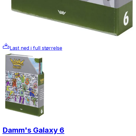
Last ned i full størrelse
Damm's Galaxy 6