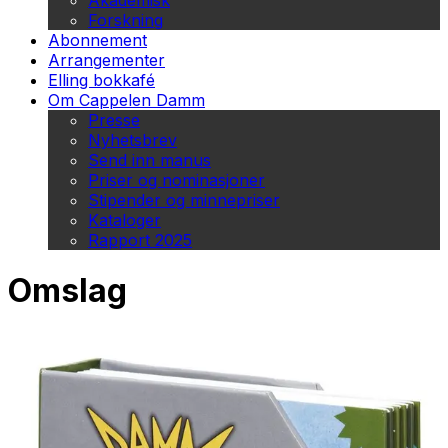
Akademisk
Forskning
Abonnement
Arrangementer
Elling bokkafé
Om Cappelen Damm
Presse
Nyhetsbrev
Send inn manus
Priser og nominasjoner
Stipender og minnepriser
Kataloger
Rapport 2025
Omslag