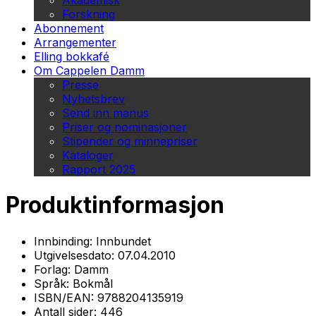
Akademisk
Forskning
Abonnement
Arrangementer
Elling bokkafé
Om Cappelen Damm
Presse
Nyhetsbrev
Send inn manus
Priser og nominasjoner
Stipender og minnepriser
Kataloger
Rapport 2025
Produktinformasjon
Innbinding:
Innbundet
Utgivelsesdato:
07.04.2010
Forlag:
Damm
Språk:
Bokmål
ISBN/EAN:
9788204135919
Antall sider:
446