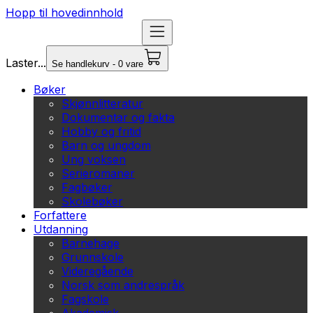
Hopp til hovedinnhold
Laster...
Se handlekurv - 0 vare
Bøker
Skjønnlitteratur
Dokumentar og fakta
Hobby og fritid
Barn og ungdom
Ung voksen
Serieromaner
Fagbøker
Skolebøker
Forfattere
Utdanning
Barnehage
Grunnskole
Videregående
Norsk som andrespråk
Fagskole