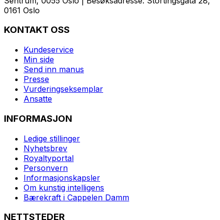
Sentrum, 0055 Oslo | Besøksadresse: Stortingsgata 28,
0161 Oslo
KONTAKT OSS
Kundeservice
Min side
Send inn manus
Presse
Vurderingseksemplar
Ansatte
INFORMASJON
Ledige stillinger
Nyhetsbrev
Royaltyportal
Personvern
Informasjonskapsler
Om kunstig intelligens
Bærekraft i Cappelen Damm
NETTSTEDER