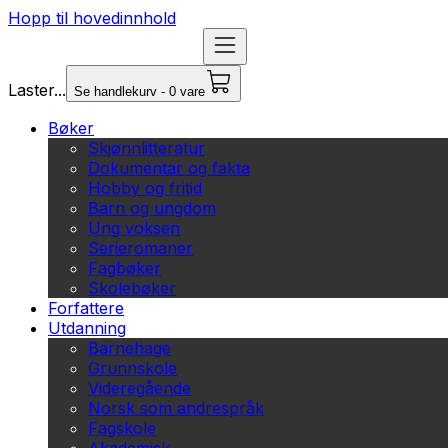
Hopp til hovedinnhold
Laster...
Se handlekurv - 0 vare
Bøker
Skjønnlitteratur
Dokumentar og fakta
Hobby og fritid
Barn og ungdom
Ung voksen
Serieromaner
Fagbøker
Skolebøker
Forfattere
Utdanning
Barnehage
Grunnskole
Videregående
Norsk som andrespråk
Fagskole