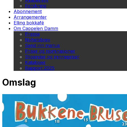
Akademisk
Forskning
Abonnement
Arrangementer
Elling bokkafé
Om Cappelen Damm
Presse
Nyhetsbrev
Send inn manus
Priser og nominasjoner
Stipender og minnepriser
Kataloger
Rapport 2025
Omslag